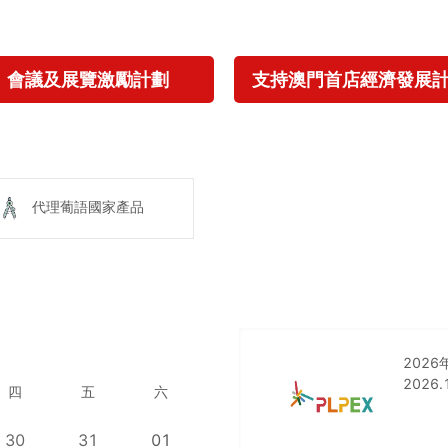
會議及展覽激勵計劃
支持澳門首店經濟發展
代理葡語國家產品
202
2026.
四
五
六
30
31
01