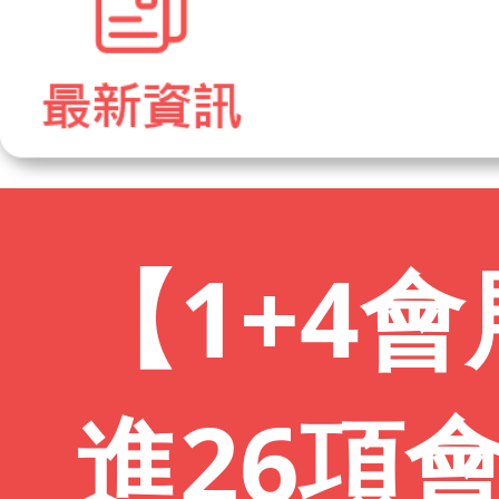
【1+4
進26項