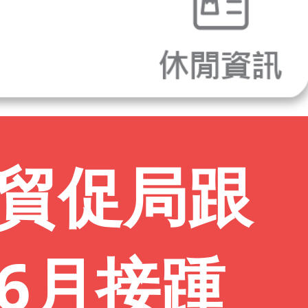
】貿促局跟
6月接踵