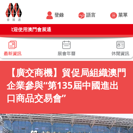
登錄
語言
菜單
用澳門會展通
【廣交商機】貿促局組織澳門
企業參與“第135屆中國進出
口商品交易會”