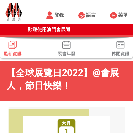
登錄
語言
菜單
歡迎使用澳門會展通
【全球展覽日2022】@會展
人，節日快樂！