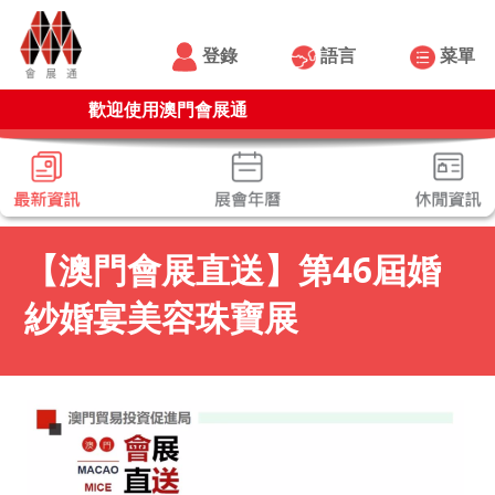
登錄
語言
菜單
歡迎使用澳門會展通
【澳門會展直送】第46屆婚
紗婚宴美容珠寶展