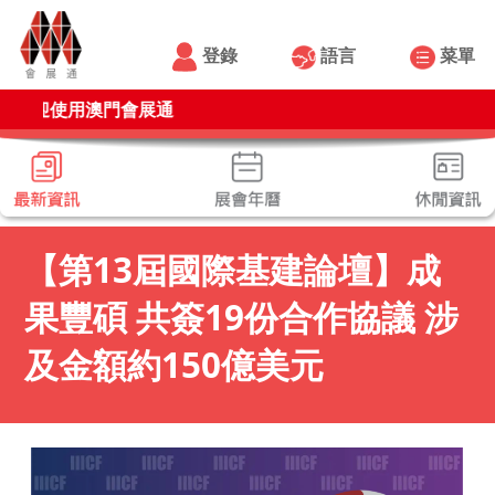
登錄
語言
菜單
使用澳門會展通
【第13屆國際基建論壇】成
果豐碩 共簽19份合作協議 涉
及金額約150億美元