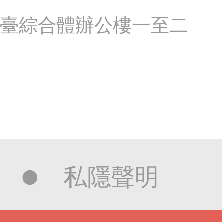
平臺綜合體辦公樓一至二
私隱聲明
⬤