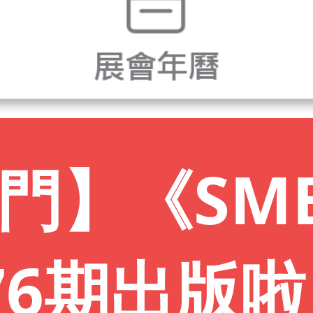
門】《SME
6期出版啦 