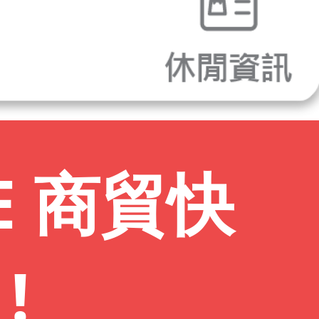
 商貿快
!