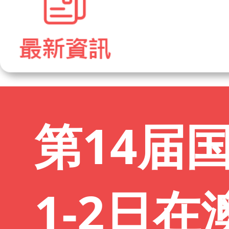
第14届
1-2日