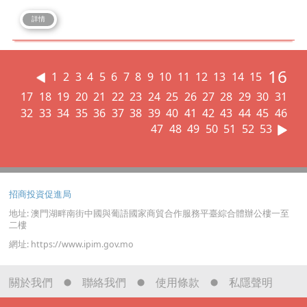
詳情
16
1
2
3
4
5
6
7
8
9
10
11
12
13
14
15
17
18
19
20
21
22
23
24
25
26
27
28
29
30
31
32
33
34
35
36
37
38
39
40
41
42
43
44
45
46
47
48
49
50
51
52
53
招商投資促進局
地址: 澳門湖畔南街中國與葡語國家商貿合作服務平臺綜合體辦公樓一至
二樓
網址: https://www.ipim.gov.mo
關於我們
聯絡我們
使用條款
私隱聲明
⬤
⬤
⬤