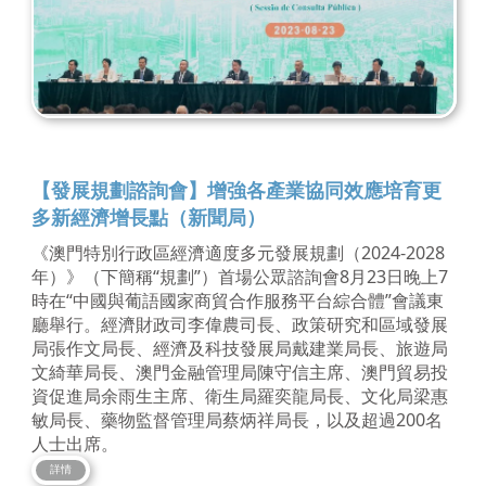
【發展規劃諮詢會】增強各產業協同效應培育更
多新經濟增長點（新聞局）
《澳門特別行政區經濟適度多元發展規劃（2024-2028
年）》（下簡稱“規劃”）首場公眾諮詢會8月23日晚上7
時在“中國與葡語國家商貿合作服務平台綜合體”會議東
廳舉行。經濟財政司李偉農司長、政策研究和區域發展
局張作文局長、經濟及科技發展局戴建業局長、旅遊局
文綺華局長、澳門金融管理局陳守信主席、澳門貿易投
資促進局余雨生主席、衛生局羅奕龍局長、文化局梁惠
敏局長、藥物監督管理局蔡炳祥局長，以及超過200名
人士出席。
詳情