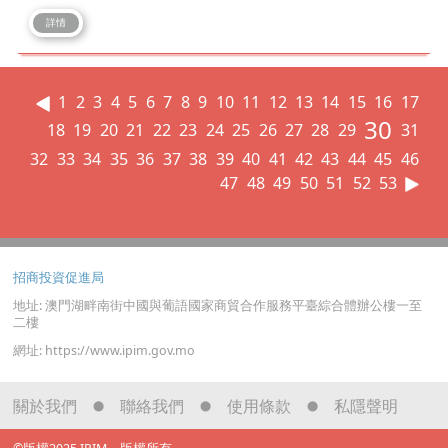
詳情
1
2
3
4
5
6
7
8
9
10
11
12
13
14
15
16
17
30
18
19
20
21
22
23
24
25
26
27
28
29
31
32
33
34
35
36
37
38
39
40
41
42
43
44
45
46
47
48
49
50
51
52
53
招商投資促進局
地址: 澳門湖畔南街中國與葡語國家商貿合作服務平臺綜合體辦公樓一至
二樓
網址: https://www.ipim.gov.mo
關於我們
聯絡我們
使用條款
私隱聲明
⬤
⬤
⬤