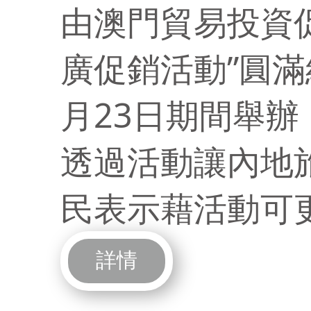
由澳門貿易投資
廣促銷活動”圓滿結
月23日期間舉辦
透過活動讓內地
民表示藉活動可
詳情